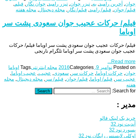
جوان
,
آخرین رامبد
,
به
,
تیزر جوان
,
تیزر رامبد
,
جوان نگار
,
فیلم
,
فیلم/ جوان
,
فیلم/ رامبد
,
فیلم/ نگار
,
مجله دیجیتال
,
مجله هفته
فیلم/ حرکات عجیب جوان سعودی پشت سر
اوباما
فیلم/ حرکات عجیب جوان سعودی پشت سر اوباما فیلم/ حرکات
عجیب جوان سعودی پشت سر اوباما تلگرام نارنجی
Read more...
Posted on
نوامبر 9, 2016
Categories
مجله اینترنتی
Tags
اوباما
جوان
,
حرکات اوباما
,
حرکات سر
,
سعودی
,
عجیب
,
عجیب اوباما
,
عجیب سر
,
فیلم/ اوباما
,
فیلم/ جوان
,
فیلم/ سر
,
مجله دیجیتال
,
مجله
هفته
Search for:
Search
مدیر :
خرید بک لینک فالو
آپدیت نود 32
پسورد نود 32
اوکلی لایسنس رایگان نود 32