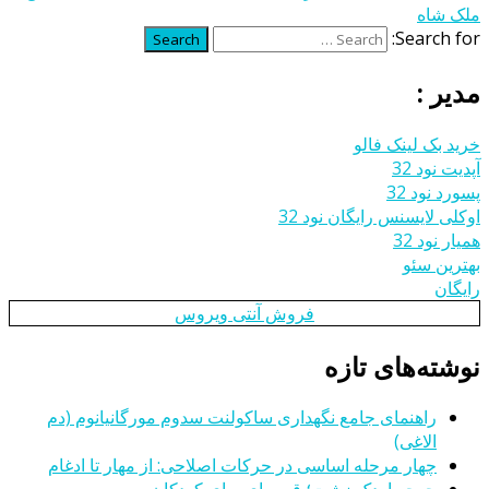
ملک شاه
Search for:
Search
مدیر :
خرید بک لینک فالو
آپدیت نود 32
پسورد نود 32
اوکلی لایسنس رایگان نود 32
همیار نود 32
بهترین سئو
رایگان
فروش آنتی ویروس
نوشته‌های تازه
راهنمای جامع نگهداری ساکولنت سدوم مورگانیانوم (دم
الاغی)
چهار مرحله اساسی در حرکات اصلاحی: از مهار تا ادغام