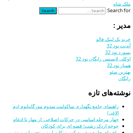
ملک شاه
Search for:
Search
مدیر :
خرید بک لینک فالو
آپدیت نود 32
پسورد نود 32
اوکلی لایسنس رایگان نود 32
همیار نود 32
بهترین سئو
رایگان
نوشته‌های تازه
راهنمای جامع نگهداری ساکولنت سدوم مورگانیانوم (دم
الاغی)
چهار مرحله اساسی در حرکات اصلاحی: از مهار تا ادغام
جوجه اردک زشت؛ قصه ای برای کودکان
راهنمای جامع سفر به کویر : نکات ایمنی، تجهیزات و بهترین