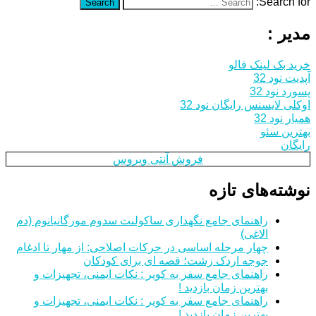
Search for:
Search
مدیر :
خرید بک لینک فالو
آپدیت نود 32
پسورد نود 32
اوکلی لایسنس رایگان نود 32
همیار نود 32
بهترین سئو
رایگان
فروش آنتی ویروس
نوشته‌های تازه
راهنمای جامع نگهداری ساکولنت سدوم مورگانیانوم (دم
الاغی)
چهار مرحله اساسی در حرکات اصلاحی: از مهار تا ادغام
جوجه اردک زشت؛ قصه ای برای کودکان
راهنمای جامع سفر به کویر : نکات ایمنی، تجهیزات و
بهترین زمان بازدید !
راهنمای جامع سفر به کویر : نکات ایمنی، تجهیزات و
بهترین زمان بازدید !