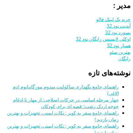
مدیر :
خرید بک لینک فالو
آپدیت نود 32
پسورد نود 32
اوکلی لایسنس رایگان نود 32
همیار نود 32
بهترین سئو
رایگان
نوشته‌های تازه
راهنمای جامع نگهداری ساکولنت سدوم مورگانیانوم (دم
الاغی)
چهار مرحله اساسی در حرکات اصلاحی: از مهار تا ادغام
جوجه اردک زشت؛ قصه ای برای کودکان
راهنمای جامع سفر به کویر : نکات ایمنی، تجهیزات و بهترین
زمان بازدید !
راهنمای جامع سفر به کویر : نکات ایمنی، تجهیزات و بهترین
زمان بازدید !