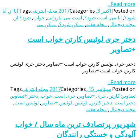
Read more...
Posted on
اکتبر 3, 2017
Categories
مجله اینترنتی
Tags
آیا از
,
آیا
شود؟
,
آیا می
,
است شود؟
,
است می
,
بارزانی
,
خواب
,
شود؟ از
,
مجله دیجیتال
,
مجله هفته
,
ممکن شود؟
,
ممکن می
دختر جری لوئیس کارتن‌ خواب است
+تصاویر
دختر جری لوئیس کارتن‌ خواب است +تصاویر دختر جری لوئیس
کارتن‌ خواب است +تصاویر
Read more...
Posted on
سپتامبر 15, 2017
Categories
مجله اینترنتی
Tags
تصاویر: کارتن‌
,
جری +تصاویر
,
جری است
,
خواب
,
دختر +تصاویر
,
دختر است
,
دختر کارتن‌
,
لوئیس
,
لوئیس +تصاویر
,
لوئیس است
,
مجله دیجیتال
,
مجله هفته
شهریور پرتصادف ترین ماه سال / خواب
آلودگی و خستگی رانندگان