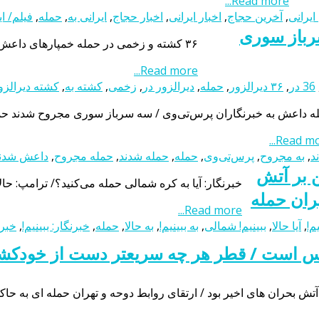
Read more...
ایرانی
,
آخرین حجاج
,
اخبار ایرانی
,
اخبار حجاج
,
ایرانی به
,
حمله
,
فیلم/ ای
رباز سوری
۳۶ کشته و زخمی در حمله خمپاره‎ای داعش به دیرالزور ۳۶ کشته و زخمی در حمله خمپاره‎ای داعش به دیرالزور
Read more...
36 در
,
۳۶ دیرالزور
,
حمله
,
دیرالزور در
,
زخمی
,
کشته به
,
کشته دیرالزو
ه داعش به خبرنگاران پرس‌تی‌وی / سه سرباز سوری مجروح شدند حم
Read more
د
,
به مجروح
,
پرس‌تی‌وی
,
حمله
,
حمله شدند
,
حمله مجروح
,
داعش شدن
ن بر آتش
خبرنگار: آیا به کره شمالی حمله می‌کنید؟/ ترامپ: حالا 
هران حمله
Read more...
یم!
,
آیا حالا
,
ببینیم! شمالی
,
به ببینیم!
,
به حالا
,
حمله
,
خبرنگار: ببینیم!
,
خبرن
س است / قطر هر چه سریعتر دست از خودکشی
ر آتش بحران های اخیر بود / ارتقای روابط دوحه و تهران حمله ای ب