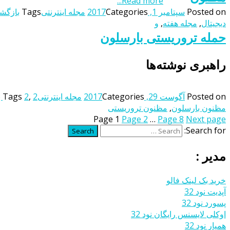
Read more...
Posted on
سپتامبر 1, 2017
Categories
مجله اینترنتی
Tags
بازگشت
دیجیتال
,
مجله هفته
,
و
حمله تروریستی بارسلون
راهبری نوشته‌ها
Posted on
آگوست 29, 2017
Categories
مجله اینترنتی
2 بارسلون
,
2
Tags
مظنون بارسلون
,
مظنون تروریستی
Page
1
Page
2
…
Page
8
Next page
Search for:
Search
مدیر :
خرید بک لینک فالو
آپدیت نود 32
پسورد نود 32
اوکلی لایسنس رایگان نود 32
همیار نود 32