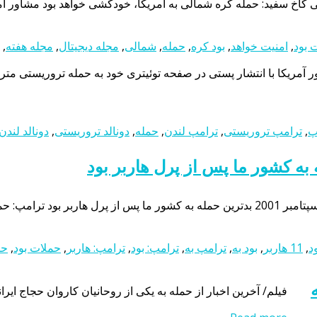
 کاخ سفید: حمله کره شمالی به آمریکا، خودکشی خواهد بود مشاور ام
 بود
,
امنیت خواهد
,
بود کره
,
حمله
,
شمالی
,
مجله دیجیتال
,
مجله هفته
,
 آمریکا با انتشار پستی در صفحه توئیتری خود به حمله تروریستی متر
پ
,
ترامپ تروریستی
,
ترامپ لندن
,
حمله
,
دونالد تروریستی
,
دونالد لندن
,
11 هاربر
,
بود به
,
ترامپ به
,
ترامپ: بود
,
ترامپ: هاربر
,
حملات بود
,
حم
به
فیلم/ آخرین اخبار از حمله به یکی از روحانیان کاروان حجاج ایرا