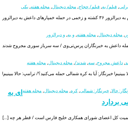
رانی
,
فیلم/ به
,
فیلم/ حجاج
,
مجله دیجیتال
,
مجله هفته
,
یکی
ر
,
مجله دیجیتال
,
مجله هفته
,
و به
,
و دیرالزور
له داعش به خبرنگاران پرس‌تی‌وی / سه سرباز سوری مجروح شدند
د
,
داعش مجروح
,
سه
,
شدند/
,
مجله دیجیتال
,
مجله هفته
ببینیم! خبرنگار: آیا به کره شمالی حمله می‌کنید؟/ ترامپ: حالا ببینیم!
گار: حالا
,
خبرنگار: شمالی
,
کره
,
مجله دیجیتال
,
مجله هفته
ای به
 بردارد
ه حاکمیت کل اعضای شورای همکاری خلیج فارس است / قطر هر چه […]