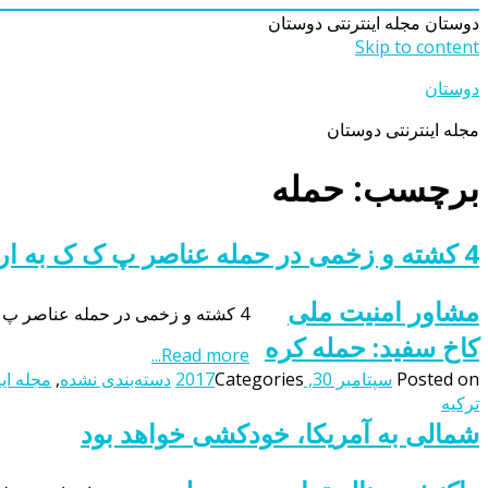
دوستان
مجله اینترنتی دوستان
Skip to content
دوستان
مجله اینترنتی دوستان
برچسب: حمله
4 کشته و زخمی در حمله عناصر پ ک ک به ارتش ترکیه +عکس
مشاور امنیت ملی
4 کشته و زخمی در حمله عناصر پ ک ک به ارتش ترکیه +عکسمجله خبری دوستان : بنابر اعلام ارتش ترکیه در حمله نیروهای پ ک ک به ارتش ترکیه در شمال عراق ۴ نفر […]
کاخ سفید: حمله کره
Read more...
Posted on
سپتامبر 30, 2017
Categories
دسته‌بندی نشده
,
مجله این
ترکیه
شمالی به آمریکا، خودکشی خواهد بود