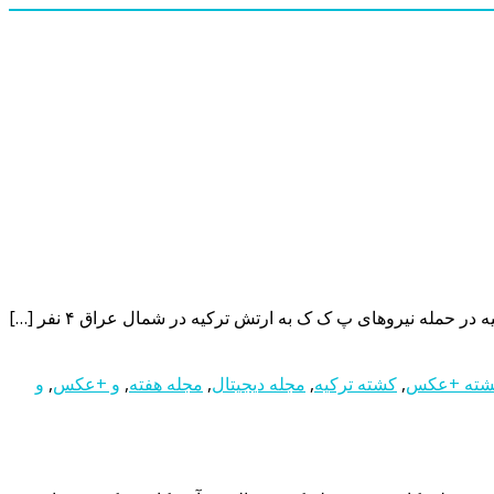
شته +عکس
,
کشته ترکیه
,
مجله دیجیتال
,
مجله هفته
,
و +عکس
,
و