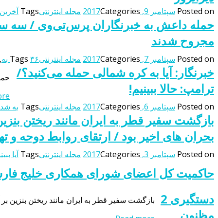
Posted on
سپتامبر 9, 2017
Categories
مجله اینترنتی
Tags
آخرین 
حمله داعش به خبرنگاران پرس‌تی‌وی / سه س
مجروح شدند
Posted on
سپتامبر 7, 2017
Categories
مجله اینترنتی
۳۶ به
Tags
,
خبرنگار: آیا به کره شمالی حمله می‌کنید؟/
حمل
ترامپ: حالا ببینیم!
...
Posted on
سپتامبر 6, 2017
Categories
مجله اینترنتی
Tags
به شدن
بازگشت سفیر قطر به ایران مانند ریختن بنزی
بحران های اخیر بود / ارتقای روابط دوحه و ت
Posted on
سپتامبر 3, 2017
Categories
مجله اینترنتی
Tags
آیا ببین
حاکمیت کل اعضای شورای همکاری خلیج فار
دستگیری 2
بازگشت سفیر قطر به ایران مانند ریختن بنزین ب
مظنون