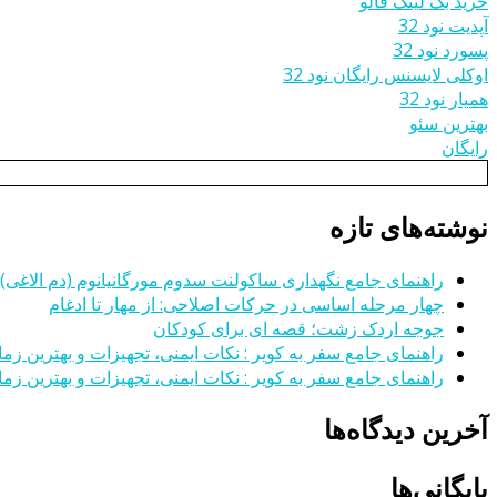
خرید بک لینک فالو
آپدیت نود 32
پسورد نود 32
اوکلی لایسنس رایگان نود 32
همیار نود 32
بهترین سئو
رایگان
نوشته‌های تازه
راهنمای جامع نگهداری ساکولنت سدوم مورگانیانوم (دم الاغی)
چهار مرحله اساسی در حرکات اصلاحی: از مهار تا ادغام
جوجه اردک زشت؛ قصه ای برای کودکان
راهنمای جامع سفر به کویر : نکات ایمنی، تجهیزات و بهترین زمان
راهنمای جامع سفر به کویر : نکات ایمنی، تجهیزات و بهترین زمان
آخرین دیدگاه‌ها
بایگانی‌ها