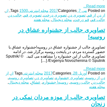
Read more...
Posted on
می 7, 2017
Categories
مجله اینترنتی
1500
Tags
,
از
,
از در
,
از قم
,
تصویری در
,
تصویری درخت
,
تصویری قم
,
جالب در
,
جالب قم
,
قم درخت
,
مجله دیجیتال
,
مجله هفته
تصاویری جالب از جشنواره عشاق در
روسیه!
تصاویری جالب از جشنواره عشاق در روسیه!جشنواره عشاق با
حضور گسترده مردم، در پایتخت روسیه برگزار شد، در ادامه
تصاویری جالب از این جشنواره را مشاهده می کنید. © Sputnik/
Evgenya Novozhenina © Sputnik/ […]
Read more...
Posted on
آوریل 28, 2017
Categories
مجله اینترنتی
Tags
از
,
از
در
,
از روسیه
,
تصاویری جشنواره
,
تصاویری در
,
تصاویری روسیه
,
جالب در
,
جالب روسیه
,
روسیه! جشنواره
,
عشاقِ
,
مجله دیجیتال
,
مجله هفته
تصاویری جالب از موزه مردان نمکی در
زنجان