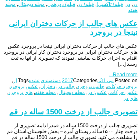
در
,
در
,
فیلم/ تاکسی!
,
فیلم/ در
,
فیلم/ دورهمی
,
مجله دیجیتال
,
مجله
هفته
عکس های جالب از حرکات دختران ایرانی
نینجا در بروجرد
عکس های جالب از حرکات دختران ایرانی نینجا در بروجرد عکس
هاي حرکات دختران ایرانی در بروجرد دختران کار ایرانی در بروجرد
اقدام به اجرای حرکات نمایشی نمودند که تصویری از انها به ثبت
رسید […]
Read more...
Posted on
می 31, 2017
Categories
دسته‌بندی نشده
Tags
از
,
بروجرد حرکات
,
جالب بروجرد
,
جالب در
,
دختران
,
عکس بروجرد
,
عکس حرکات
,
عکس: در
,
مجله دیجیتال
,
مجله هفته
,
های بروجرد
,
های در
تصویری جالب از درخت 1500 ساله در قم
تصویری جالب از درخت 1500 ساله در قمدرا دامه تصویری از
درخت چنار ١۵٠٠ساله روستای آمره – بخش خلجستان،استان قم
را مشاهده می کنید. تصویری جالب از درخت 1500 ساله در قم