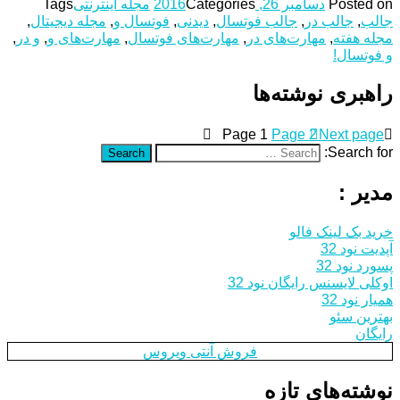
Posted on
دسامبر 26, 2016
Categories
مجله اینترنتی
Tags
جالب
,
جالب در
,
جالب فوتسال
,
دیدنی
,
فوتسال و
,
مجله دیجیتال
,
مجله هفته
,
مهارت‌های در
,
مهارت‌های فوتسال
,
مهارت‌های و
,
و در
,
و فوتسال!
راهبری نوشته‌ها
Page
1
Page
2
Next page
Search for:
Search
مدیر :
خرید بک لینک فالو
آپدیت نود 32
پسورد نود 32
اوکلی لایسنس رایگان نود 32
همیار نود 32
بهترین سئو
رایگان
فروش آنتی ویروس
نوشته‌های تازه