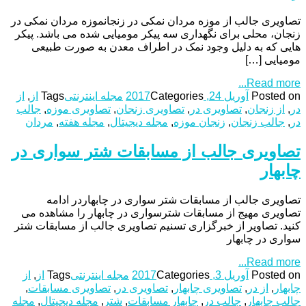
تصاویری جالب از موزه مردان نمکی در زنجانموزه مردان نمکی در
زنجان، محلی برای نگهداری سه پیکر مومیایی شده می باشد. پیکر
هایی که به دلیل وجود نمک در اطراف معدن به صورت طبیعی
مومیایی […]
Read more...
Posted on
آوریل 24, 2017
Categories
مجله اینترنتی
Tags
از
,
از
در
,
از زنجان
,
تصاویری در
,
تصاویری زنجان
,
تصاویری موزه
,
جالب
در
,
جالب زنجان
,
زنجان موزه
,
مجله دیجیتال
,
مجله هفته
,
مردان
تصاویری جالب از مسابقات شتر سواری در
چابهار
تصاویری جالب از مسابقات شتر سواری در چابهاردر ادامه
تصاویری مهیج از مسابقات شترسواری در چابهار را مشاهده می
کنید. تصاویر از خبرگزاری تسنیم تصاویری جالب از مسابقات شتر
سواری در چابهار
Read more...
Posted on
آوریل 3, 2017
Categories
مجله اینترنتی
Tags
از
,
از
چابهار
,
از در
,
تصاویری چابهار
,
تصاویری در
,
تصاویری مسابقات
,
جالب چابهار
,
جالب در
,
چابهار مسابقات
,
شتر
,
مجله دیجیتال
,
مجله