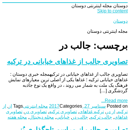
دوستان
مجله اینترنتی دوستان
Skip to content
دوستان
مجله اینترنتی دوستان
برچسب: جالب در
تصاویری جالب از غذاهای خیابانی در ترکیه
تصاویری جالب از غذاهای خیابانی در ترکیهمجله خبری دوستان :
غذاهای خیابانی ترکیه ؛ غذاها یکی از اصلی ترین معیارهای نمایش
فرهنگ یک ملت به شمار می روند ، در واقع یک نوع جاذبه
گردشگری […]
Read more...
Posted on
سپتامبر 27, 2017
Categories
مجله اینترنتی
Tags
از
,
از
ترکیه
,
از در
,
ترکیه غذاهای
,
تصاویری ترکیه
,
تصاویری در
,
تصاویری
غذاهای
,
جالب ترکیه
,
جالب در
,
خیابانی
,
مجله دیجیتال
,
مجله هفته
تصاویری جالب از مراسم تاجگذاری بُز