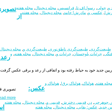
تصویر
 و
,
جولی
,
رسول‌اف تا
,
فرانسیس
,
مجله دیجیتال
,
مجله هفته
رش!
,
عکسی و
,
مادرش! حامد
,
مجله دیجیتال
,
مجله هفته
از
طبیعت‌گردی
,
طبیعت‌گردی ناطق‌نوری
,
طبیعت‌گردی و
,
مجله دیجیتال
فتگی
,
جرئیات بلوچستان
,
جرئیات و
,
مجله دیجیتال
,
مجله هفته
,
و
رعد 
 رفته بود و اتفاقی از رعد و برقی عکس گرفت که فقط ۲۰ متر از او فاصله داشت! تصویری هولناک 
جله هفته
,
هولناک
,
هولناک برق!
,
هولناک و
عکس:
تصویری قدی
ad more...
 جوهرچی
,
در
,
قدیمی دخترش
,
قدیمی و
,
مجله دیجیتال
,
مجله هفته
اس
 جدید
,
عکس: بقایی
,
مجله دیجیتال
,
مجله هفته