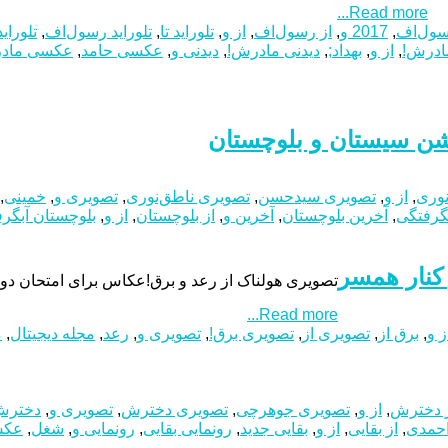
Read more...
,
2017 و
,
از رسول‌اف
,
از و
,
تلوراید تا
,
تلوراید رسول‌اف
,
تلوراید
مادرش!
,
از و
,
بهداد;
,
دیدنی مادرش!
,
دیدنی و
,
عکسی حامد
,
عکسی ماد
شن سیستان و بلوچستان
نوری
,
از و
,
تصویری سیدحسن
,
تصویری ناطق‌نوری
,
تصویری و
,
خمینی
,
بگرفتگی
,
آخرین بلوچستان
,
آخرین و
,
از بلوچستان
,
از و
,
بلوچستان آبگر
کنار همسر
تصویری هولناک از رعد و برق!عکاس برای امتحان دوربین جدید خود به حیاط
Read more...
ز و
,
برق از
,
تصویری از
,
تصویری برق!
,
تصویری و
,
رعد
,
مجله دیجیتال
,
م
 دخترش
,
از و
,
تصویری جوهرچی
,
تصویری دخترش
,
تصویری و
,
دخترش
حمدی
,
از بقایی
,
از و
,
بقایی جدید
,
رونمایی بقایی
,
رونمایی و
,
شغل
,
عکس