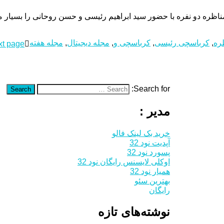
اظره دو نفره با حضور سید ابراهیم رئیسی و حسن روحانی را بسیار 
ره
,
کرباسچی رئیسی
,
کرباسچی و
,
مجله دیجیتال
,
مجله هفته
xt page
Search for:
Search
مدیر :
خرید بک لینک فالو
آپدیت نود 32
پسورد نود 32
اوکلی لایسنس رایگان نود 32
همیار نود 32
بهترین سئو
رایگان
نوشته‌های تازه