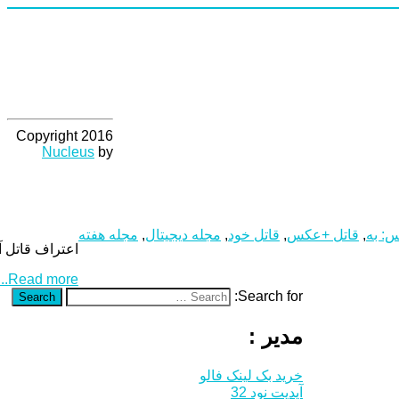
Copyright 2016
Nucleus
by
: به
,
قاتل +عکس
,
قاتل خود
,
مجله دیجیتال
,
مجله هفته
اعتراف قاتل آتنا به دومین قتل خود +عکسقاتل ۴۱ ساله آ
Read more...
Search for:
Search
مدیر :
خرید بک لینک فالو
آپدیت نود 32