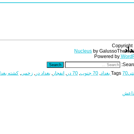
Copyright
Nucleus
by GalussoTheme
Powered by
WordP
Searc
Search
نتی
70 بغداد
Tags
,
70 جنوب
,
70 در
,
انفجار
,
بغداد در
,
زخمی
,
کشته بغدا
 داعش