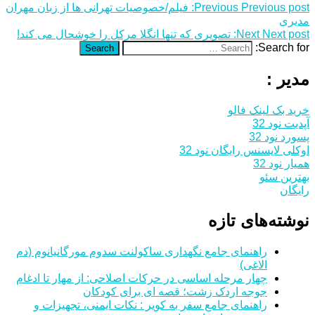
Previous post:
Previous
فیلم/خصوصیات تهرانی ها از زبان مهران
مدیری
Next post:
Next
تصویری که تنها انگلا مرکل را خوشحال می‌ کند!
Search for:
Search
مدیر :
خرید بک لینک فالو
آپدیت نود 32
پسورد نود 32
اوکلی لایسنس رایگان نود 32
همیار نود 32
بهترین سئو
رایگان
نوشته‌های تازه
راهنمای جامع نگهداری ساکولنت سدوم مورگانیانوم (دم
الاغی)
چهار مرحله اساسی در حرکات اصلاحی: از مهار تا ادغام
جوجه اردک زشت؛ قصه ای برای کودکان
راهنمای جامع سفر به کویر : نکات ایمنی، تجهیزات و