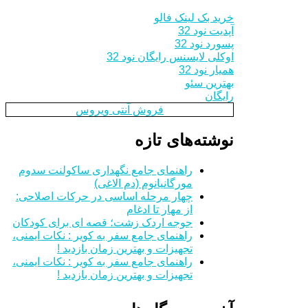
خرید بک لینک فالو
آپدیت نود 32
پسورد نود 32
اوکلی لایسنس رایگان نود 32
همیار نود 32
بهترین سئو
رایگان
فروش آنتی ویروس
نوشته‌های تازه
راهنمای جامع نگهداری ساکولنت سدوم
مورگانیانوم (دم الاغی)
چهار مرحله اساسی در حرکات اصلاحی:
از مهار تا ادغام
جوجه اردک زشت؛ قصه ای برای کودکان
راهنمای جامع سفر به کویر : نکات ایمنی،
تجهیزات و بهترین زمان بازدید !
راهنمای جامع سفر به کویر : نکات ایمنی،
تجهیزات و بهترین زمان بازدید !