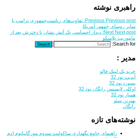
راهبری نوشته
Previous post:
Previous
تفاوت‌های ریاست‌جمهوری ترامپ با
سایر روسای جمهور آمریکا
Next post:
Next
دیدار احساسی یک آتش نشان با دخترش بعد از
ماموریت پلاسکو
Search for:
Search
مدیر :
خرید بک لینک فالو
آپدیت نود 32
پسورد نود 32
اوکلی لایسنس رایگان نود 32
همیار نود 32
بهترین سئو
رایگان
نوشته‌های تازه
راهنمای جامع نگهداری ساکولنت سدوم مورگانیانوم (دم