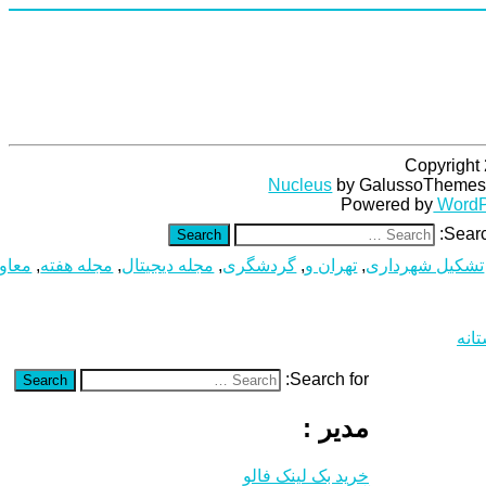
Copyright
Nucleus
by GalussoThemes
Powered by
WordP
Searc
Search
تشکیل شهرداری
,
تهران و
,
گردشگری
,
مجله دیجیتال
,
مجله هفته
,
معاو
انه
Search for:
Search
مدیر :
خرید بک لینک فالو