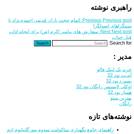
راهبری نوشته
Previous post:
Previous
اتمام حجت یاران قدیمی احمدی‌نژاد با
سنت‎گراهای اصولگرا
Next post:
Next
سفارش های پیامبر اکرم (ص) برای انجام اداب
قبل خواب
Search for:
Search
مدیر :
خرید بک لینک فالو
آپدیت نود 32
پسورد نود 32
اوکلی لایسنس رایگان نود 32
همیار نود 32
بهترین سئو
رایگان
نوشته‌های تازه
راهنمای جامع نگهداری ساکولنت سدوم مورگانیانوم (دم