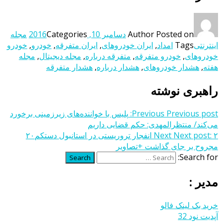
Posted on
Author
دسامبر 10, 2016
Categories
مجله
اینترنتی
Tags
امداد
,
ايران خودروهای
,
ايران متفرقه
,
خودرو
,
خودرو
خودروهای
,
خودرو متفرقه
,
متفرقه درباره
,
مجله دیجیتال
,
مجله
هفته
,
هشدار خودروهای
,
هشدار درباره
,
هشدار متفرقه
راهبری نوشته
Previous post:
Previous
پلیس با خواننده‌های زیرزمینی برخورد
می‌کند/ منتظرالمهدی: حکم قضایی داریم
Next post:
Next
۲ انفجار تروریستی در استانبول دستکم۲۰
مجروح بر جای گذاشت +تصاویر
Search for:
Search
مدیر :
خرید بک لینک فالو
آپدیت نود 32