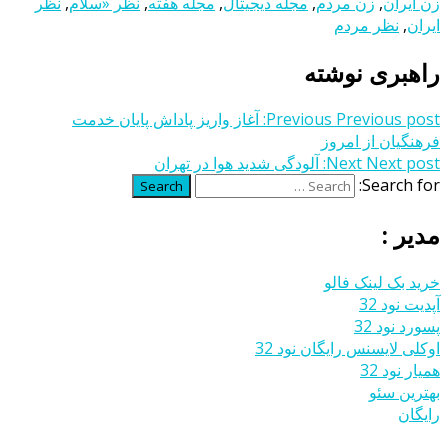
زن ایران
,
زن مردم
,
مجله دیجیتال
,
مجله هفته
,
نظر «سلام
,
نظر
ایران
,
نظر مردم
راهبری نوشته
Previous post:
Previous
آغاز واریز پاداش پایان خدمت
فرهنگیان از امروز
Next post:
Next
آلودگی شدید هوا در تهران
Search for:
Search
مدیر :
خرید بک لینک فالو
آپدیت نود 32
پسورد نود 32
اوکلی لایسنس رایگان نود 32
همیار نود 32
بهترین سئو
رایگان