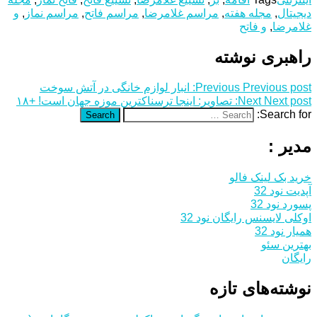
دیجیتال
,
مجله هفته
,
مراسم غلامرضا
,
مراسم فاتح
,
مراسم نماز
,
و
غلامرضا
,
و فاتح
راهبری نوشته
Previous post:
Previous
انبار لوازم خانگی در آتش سوخت
Next post:
Next
تصاویر: اینجا ترسناکترین موزه جهان است! +۱۸
Search for:
Search
مدیر :
خرید بک لینک فالو
آپدیت نود 32
پسورد نود 32
اوکلی لایسنس رایگان نود 32
همیار نود 32
بهترین سئو
رایگان
نوشته‌های تازه