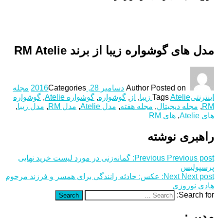
مدل های گوشواره زیبا از برند RM Atelie
Posted on
Author
دسامبر 28, 2016
Categories
مجله
اینترنتی
Atelie زیبا
Tags
,
از
,
گوشواره
,
گوشواره Atelie
,
گوشواره
RM
,
مجله دیجیتال
,
مجله هفته
,
مدل Atelie
,
مدل RM
,
مدل زیبا
,
های Atelie
,
های RM
راهبری نوشته
Previous post:
Previous
گمانه‌زنی در مورد لیست خرید نهایی
پرسپولیس
Next post:
Next
عکس: حادثه رانندگی برای همسر و فرزند مرحوم
هادی نوروزی
Search for:
Search
مدیر :