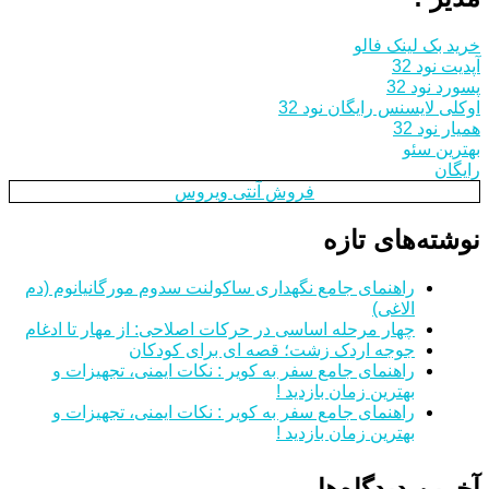
خرید بک لینک فالو
آپدیت نود 32
پسورد نود 32
اوکلی لایسنس رایگان نود 32
همیار نود 32
بهترین سئو
رایگان
فروش آنتی ویروس
نوشته‌های تازه
راهنمای جامع نگهداری ساکولنت سدوم مورگانیانوم (دم
الاغی)
چهار مرحله اساسی در حرکات اصلاحی: از مهار تا ادغام
جوجه اردک زشت؛ قصه ای برای کودکان
راهنمای جامع سفر به کویر : نکات ایمنی، تجهیزات و
بهترین زمان بازدید !
راهنمای جامع سفر به کویر : نکات ایمنی، تجهیزات و
بهترین زمان بازدید !
آخرین دیدگاه‌ها