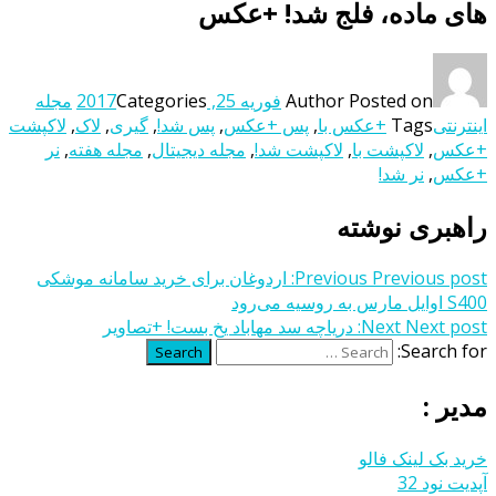
های ماده، فلج شد! +عکس
Posted on
Author
فوریه 25, 2017
Categories
مجله
اینترنتی
Tags
+عکس با
,
پس +عکس
,
پس شد!
,
گیری
,
لاک
,
لاکپشت
+عکس
,
لاکپشت با
,
لاکپشت شد!
,
مجله دیجیتال
,
مجله هفته
,
نر
+عکس
,
نر شد!
راهبری نوشته
Previous post:
Previous
اردوغان برای خرید سامانه موشکی
S400 اوایل مارس به روسیه می‌رود
Next post:
Next
دریاچه سد مهاباد یخ بست! +تصاویر
Search for:
Search
مدیر :
خرید بک لینک فالو
آپدیت نود 32