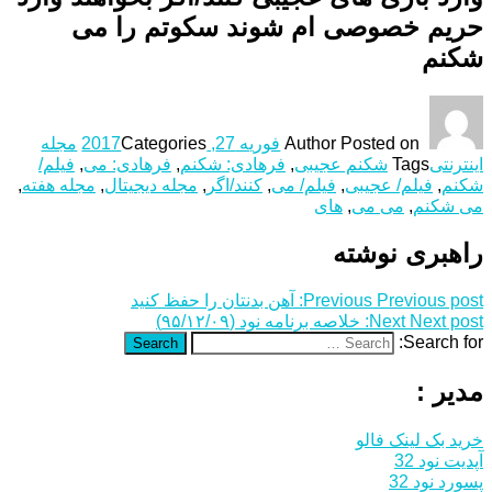
حریم خصوصی ام شوند سکوتم را می
شکنم
Posted on
Author
فوریه 27, 2017
Categories
مجله
اینترنتی
Tags
شکنم عجیبی
,
فرهادی: شکنم
,
فرهادی: می
,
فیلم/
شکنم
,
فیلم/ عجیبی
,
فیلم/ می
,
کنند/اگر
,
مجله دیجیتال
,
مجله هفته
,
می شکنم
,
می می
,
های
راهبری نوشته
Previous post:
Previous
آهن بدنتان را حفظ کنید
Next post:
Next
خلاصه برنامه نود (۹۵/۱۲/۰۹)
Search for:
Search
مدیر :
خرید بک لینک فالو
آپدیت نود 32
پسورد نود 32