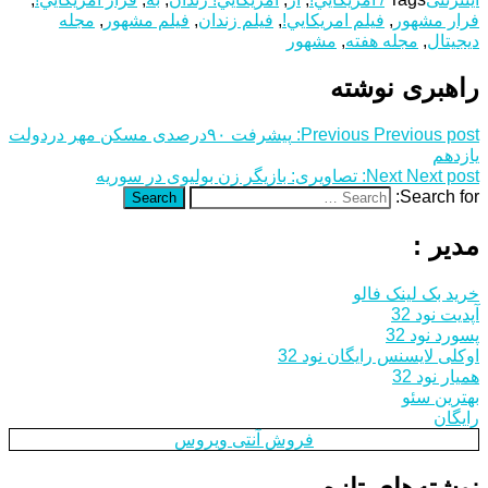
فرار مشهور
,
فیلم امريكايي!
,
فیلم زندان
,
فیلم مشهور
,
مجله
دیجیتال
,
مجله هفته
,
مشهور
راهبری نوشته
Previous post:
Previous
پیشرفت ۹۰درصدی مسکن مهر دردولت
یازدهم
Next post:
Next
تصاویری: بازیگر زن بولیوی در سوریه
Search for:
Search
مدیر :
خرید بک لینک فالو
آپدیت نود 32
پسورد نود 32
اوکلی لایسنس رایگان نود 32
همیار نود 32
بهترین سئو
رایگان
فروش آنتی ویروس
نوشته‌های تازه