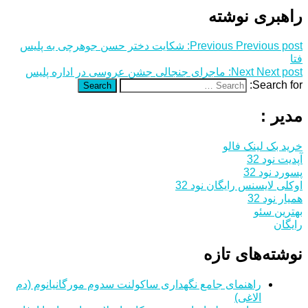
راهبری نوشته
Previous post:
Previous
شکایت دختر حسن جوهرچی به پلیس
فتا
Next post:
Next
ماجرای جنجالی جشن عروسی در اداره پلیس
Search for:
Search
مدیر :
خرید بک لینک فالو
آپدیت نود 32
پسورد نود 32
اوکلی لایسنس رایگان نود 32
همیار نود 32
بهترین سئو
رایگان
نوشته‌های تازه
راهنمای جامع نگهداری ساکولنت سدوم مورگانیانوم (دم
الاغی)