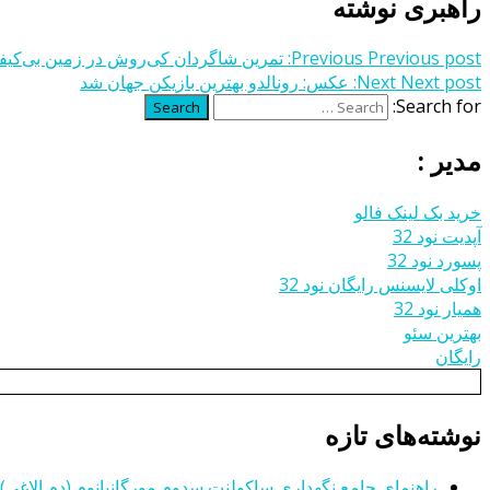
راهبری نوشته
Previous post:
Previous
تمرین شاگردان کی‌روش در زمین بی‌کیف
Next post:
Next
عکس: رونالدو بهترین بازیکن جهان شد
Search for:
Search
مدیر :
خرید بک لینک فالو
آپدیت نود 32
پسورد نود 32
اوکلی لایسنس رایگان نود 32
همیار نود 32
بهترین سئو
رایگان
نوشته‌های تازه
راهنمای جامع نگهداری ساکولنت سدوم مورگانیانوم (دم الاغی)