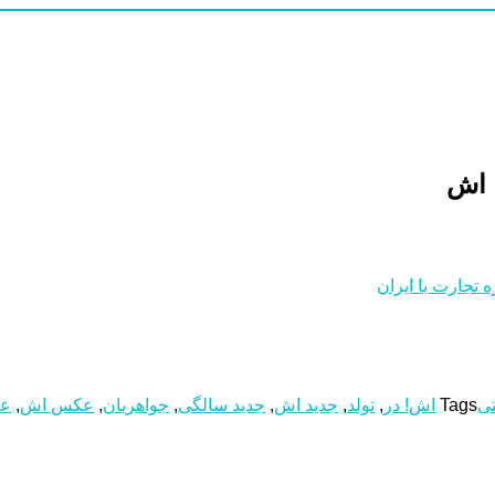
 تجارت با ایران
تی
Tags
اش! در
,
تولد
,
جدید اش
,
جدید سالگی
,
جواهریان
,
عکس اش
,
عک