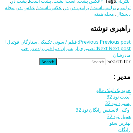
اینترنتی
Tags
+عکس پشت
,
است! پشت
,
پشت است!
,
پشت در
,
ترامپ
,
ترامپ است!
,
ترامپ در
,
در
,
عکس: است!
,
عکس: در
,
مجله
دیجیتال
,
مجله هفته
راهبری نوشته
Previous post:
Previous
فیلم / سوتی تکنیکی ستارگان فوتبال !
Next post:
Next
تصویری از پسران دنیا فنی زاده در ختم
مادرشان
Search for:
Search
مدیر :
خرید بک لینک فالو
آپدیت نود 32
پسورد نود 32
اوکلی لایسنس رایگان نود 32
همیار نود 32
بهترین سئو
رایگان