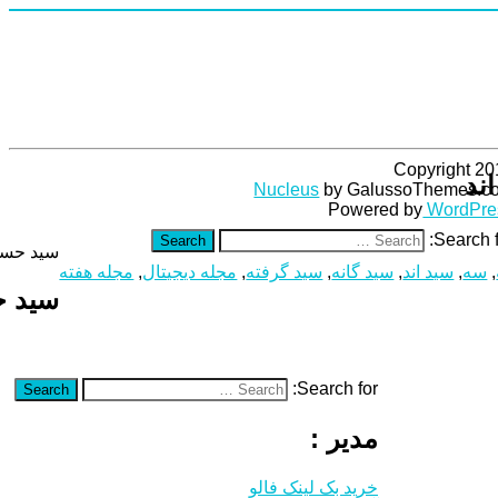
Copyright 20
ند
Nucleus
by GalussoThemes.c
Powered by
WordPre
Search f
Search
سید حسن 
,
سه
,
سید اند
,
سید گانه
,
سید گرفته
,
مجله دیجیتال
,
مجله هفته
سید ح
Search for:
Search
مدیر :
خرید بک لینک فالو