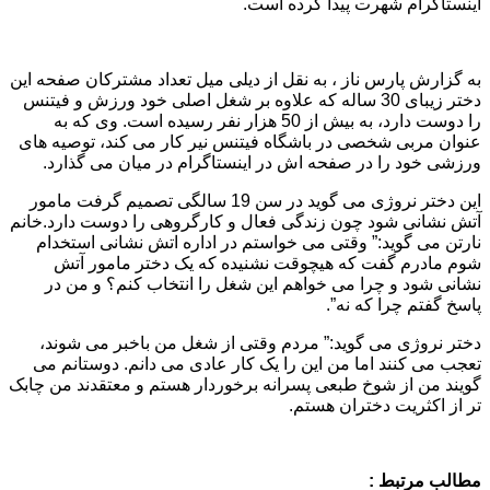
اینستاگرام شهرت پیدا کرده است.
به گزارش پارس ناز ، به نقل از دیلی میل تعداد مشترکان صفحه این
دختر زیبای 30 ساله که علاوه بر شغل اصلی خود ورزش و فیتنس
را دوست دارد، به بیش از 50 هزار نفر رسیده است. وی که به
عنوان مربی شخصی در باشگاه فیتنس نیر کار می کند، توصیه های
ورزشی خود را در صفحه اش در اینستاگرام در میان می گذارد.
این دختر نروژی می گوید در سن 19 سالگی تصمیم گرفت مامور
آتش نشانی شود چون زندگی فعال و کارگروهی را دوست دارد.خانم
نارتن می گوید:” وقتی می خواستم در اداره اتش نشانی استخدام
شوم مادرم گفت که هیچوقت نشنیده که یک دختر مامور آتش
نشانی شود و چرا می خواهم این شغل را انتخاب کنم؟ و من در
پاسخ گفتم چرا که نه”.
دختر نروژی می گوید:” مردم وقتی از شغل من باخبر می شوند،
تعجب می کنند اما من این را یک کار عادی می دانم. دوستانم می
گویند من از شوخ طبعی پسرانه برخوردار هستم و معتقدند من چابک
تر از اکثریت دختران هستم.
مطالب مرتبط :