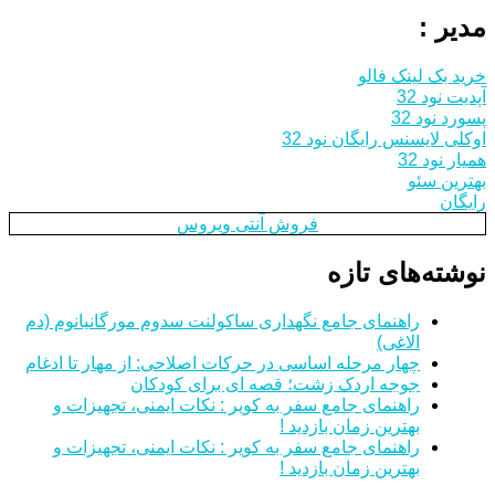
مدیر :
خرید بک لینک فالو
آپدیت نود 32
پسورد نود 32
اوکلی لایسنس رایگان نود 32
همیار نود 32
بهترین سئو
رایگان
فروش آنتی ویروس
نوشته‌های تازه
راهنمای جامع نگهداری ساکولنت سدوم مورگانیانوم (دم
الاغی)
چهار مرحله اساسی در حرکات اصلاحی: از مهار تا ادغام
جوجه اردک زشت؛ قصه ای برای کودکان
راهنمای جامع سفر به کویر : نکات ایمنی، تجهیزات و
بهترین زمان بازدید !
راهنمای جامع سفر به کویر : نکات ایمنی، تجهیزات و
بهترین زمان بازدید !