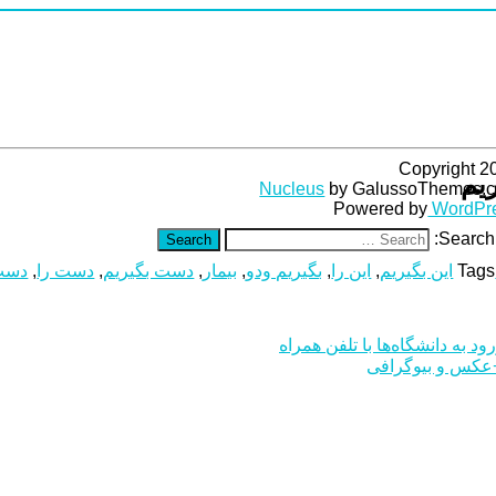
Copyright 2
یم
Nucleus
by GalussoThemes.
Powered by
WordPr
Search 
Search
Tags
این بگیریم
,
این را
,
بگیریم ودو
,
بیمار
,
دست بگیریم
,
دست را
,
دست
د به دانشگاه‌ها با تلفن همراه
عکس و بیوگرافی