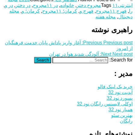
اینترنتی
۱۱مجروح دختر
Tags
,
خانواده
,
در ۱۱مجروح
,
در دختر
,
در و
,
را
,
فهرج ۱۱مجروح
,
فهرج و
,
کرمان؛ ۱۱مجروح
,
کرمان؛ و
,
مجله
دیجیتال
,
مجله هفته
راهبری نوشته
Previous post:
Previous
آغاز واریز پاداش پایان خدمت فرهنگیان
از امروز
Next post:
Next
آلودگی شدید هوا در تهران
Search for:
Search
مدیر :
خرید بک لینک فالو
آپدیت نود 32
پسورد نود 32
اوکلی لایسنس رایگان نود 32
همیار نود 32
بهترین سئو
رایگان
نوشته‌های تازه