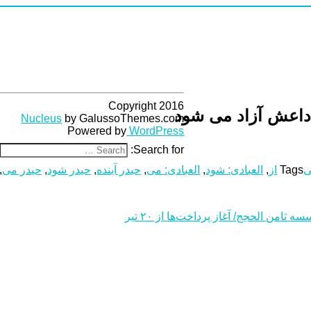
Copyright 2016
 داعش آزاد می‌ شود
Nucleus
by GalussoThemes.com
Powered by
WordPress
Search for:
ی
Tags
از
,
العبادی: شود
,
العبادی: می
,
حیدر آینده
,
حیدر شود
,
حیدر می
,
من الحجج/ آغاز پرداخت‌ها از ۲۰ تیر