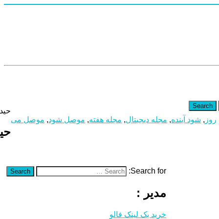
Search
حیدر
روز
,
شود آینده
,
مجله دیجیتال
,
مجله هفته
,
موصل شود
,
موصل می
حید
Search for:
Search
مدیر :
خرید بک لینک فالو