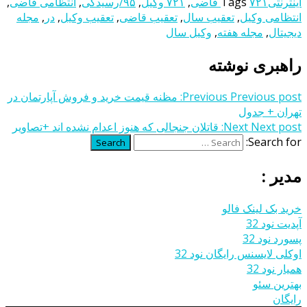
اینترنتی
۷۲۱ قاضی
Tags
,
۷۲۱ وکیل
,
۹۵/رسیدگی
,
انتظامی قاضی
,
انتظامی وکیل
,
تعقیب سال
,
تعقیب قاضی
,
تعقیب وکیل
,
در
,
مجله
دیجیتال
,
مجله هفته
,
وکیل سال
راهبری نوشته
Previous post:
Previous
مظنه قیمت خرید و فروش آپارتمان در
تهران + جدول
Next post:
Next
قاتلان جنجالی که هنوز اعدام نشده‌ اند +تصاویر
Search for:
Search
مدیر :
خرید بک لینک فالو
آپدیت نود 32
پسورد نود 32
اوکلی لایسنس رایگان نود 32
همیار نود 32
بهترین سئو
رایگان