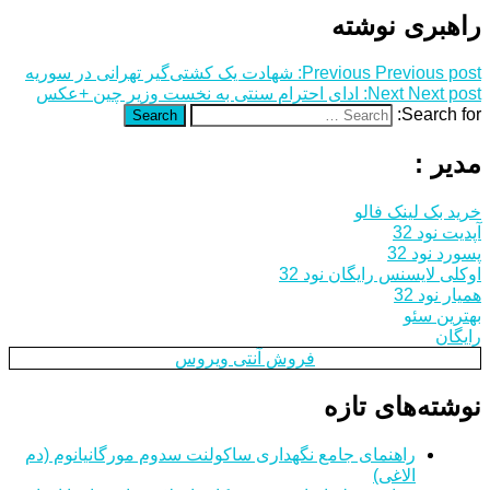
راهبری نوشته
Previous post:
Previous
شهادت یک کشتی‌گیر تهرانی در سوریه
Next post:
Next
ادای احترام سنتی به نخست وزیر چین +عکس
Search for:
Search
مدیر :
خرید بک لینک فالو
آپدیت نود 32
پسورد نود 32
اوکلی لایسنس رایگان نود 32
همیار نود 32
بهترین سئو
رایگان
فروش آنتی ویروس
نوشته‌های تازه
راهنمای جامع نگهداری ساکولنت سدوم مورگانیانوم (دم
الاغی)