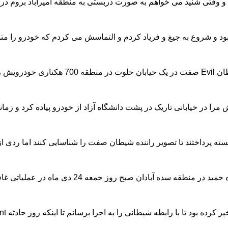
د و وقتی شنید می خواهم به صورت دربستی به منطقه امیرآباد بروم د
یده بود و شروع به جیغ و فریاد کردم و التماسش می کردم که خودرو ر
یم شدن نداشتم.
ریک در پشت دانشگاه آزاد از خودرو پیاده کرد و زمانیکه تصمیم گرفتم شماره پلاک خودرویش را ب
تا تصویر راننده شیطان صفت را شناسایی کنند اما ردی از متهم به دست نیامد.در ادامه م
نی را دستگیر کنند.حمید ابتدا خود را بی گناه می دانست اما وقتی در برابر مریم قرار گرفت به ناچار لب به اعتراف گشود.
را برسانم تا اینکه روز حادثه Incident دیگر قدرتی برای کنترل خودم نداشتم و ابتدا پلاکم را از روی خودرو برداشتم.