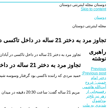
دوستان
مجله اینترنتی دوستان
Skip to content
دوستان
مجله اینترنتی دوستان
تجاوز مرد به دختر 21 ساله در داخل تاکسی در آبادان
راهبری
تجاوز مرد به دختر 21 ساله در داخل تاکسی در آبادان
نوشته
تجاوز مرد به دختر 21 ساله در داخل تاکسی در آبادان
Previous
Previous post:
حمید مردی که راننده تاکسی بود گرفتار وسوسه شیطان شد و دست به ربودن دختر 21 ساله زد و در مکانی خلوت به وی نمود. راننده تاکسی زرد رنگ در اقدامی شیطانی دختر جوانی را هدف سناریوی شیطانی اش قرار داد.ساعت 10 شامگاه یکشنبه 5 د
دختر امام
خمینی: عروج
آیت‌الله هاشمی
رفسنجانی از
مریم 21 ساله گفت: ساعت 20:30 دقیقه در میدان مجسمه منتظر تاکسی بودم تا به خانه بروم و هر چه منتظر ماندم خودرویی نیامد تا اینکه مجبور شدم جلوی خودروی پراید تاکسی زرد رنگی دست بلند کنم و به صورت دربستی به خانه بروم.
زهر نیز تلخ‌تر
بود/شوک
شدیدی به ملت