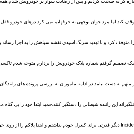
رباره کرایه صحبت کردیم و پس از رضایت سوار بر خودرویش شدم.همه چی
ا متوقف کند اما مرد جوان توجهی به حرفهایم نمی کرد.درهای خودرو ق
ردارم متوجه شدم تاکسی پراید پلاک ندارد.بدین ترتیب تیمی ازماموران دایره جنایی پلیس olice
اموران به بررسی پرونده های رانندگان تاکسی و سوابق هایشان پرداختند تا اینکه در این