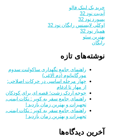
خرید بک لینک فالو
آپدیت نود 32
پسورد نود 32
اوکلی لایسنس رایگان نود 32
همیار نود 32
بهترین سئو
رایگان
نوشته‌های تازه
راهنمای جامع نگهداری ساکولنت سدوم
مورگانیانوم (دم الاغی)
چهار مرحله اساسی در حرکات اصلاحی:
از مهار تا ادغام
جوجه اردک زشت؛ قصه ای برای کودکان
راهنمای جامع سفر به کویر : نکات ایمنی،
تجهیزات و بهترین زمان بازدید !
راهنمای جامع سفر به کویر : نکات ایمنی،
تجهیزات و بهترین زمان بازدید !
آخرین دیدگاه‌ها