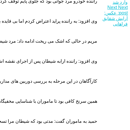
راننده خودرو مرد جوانی بود که جلوی پایم توقف کر
وارد شد
Next
Next
post:
عکس:
آرایش شقایق
وی افزود: به راننده پراید اعتراض کردم اما بی فا
فراهانی
مریم در حالی که اشک می ریخت ادامه داد: مرد شیطان Evil صفت در یک خیابان خلوت در منطقه 700 هکتاری خودرویش را متوقف کرد و با تهدید سرنگ اسیدی نقشه سیاهش را به اجرا رساند و هیچ راهی جز تسل
وی افزود: راننده ارابه شیطان پس از اجرای نقشه اش مرا در خیابانی تا
کارآگاهان در این مرحله به بررسی دوربین های مداربسته پرداختند 
همین سرنخ کافی بود تا ماموران با شناسایی مخفیگاه حمید در منطقه سده آبادان صبح روز جمعه 24 دی ماه در عملیاتی غافلگیرانه این راننده شیطا
حمید به ماموران گفت: مدتی بود که شیطان مرا تسخیر کرده بود تا با رابطه شیطانی را به اج