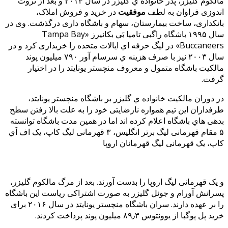
مالکوم گلیزر، پدر خانواده ي گلیزر در سال ۲۰۱۴ و بعد از ثروت
اندوزی فراوان به لطف
موفقیت
در خرید و فروش املاک،
بانکداری، ساخت بیمارستان، سهام و باشگاه داری درگذشت. وی در
سال ۱۹۹۵ باشگاه راگبی تامپا بَي بکانیرز «Tampa Bay
Buccaneers» در لیگ حرفه اي ایالات متحده را خریداری کرد و در
سال ۲۰۰۳ نیز با صرف هزینه ي سرسام آور ۷۹۰ میلیون پوند
مالکیت باشگاه متمول و معروف منچستر یونایتد را در اختیار
گرفت.
در دوران مالکیت خانواده ي گلیزر بر باشگاه منچستر یونایتد،
طرفداران این تیم همواره نارضایتی خود را به علت بالا رفتن سطح
بدهی هاي باشگاه اعلام کرده اند اما در همین مدت باشگاه توانسته
۵ مقام قهرمانی لیگ برتر انگلیس، ۳ قهرمانی لیگ کاپ، یک اف اَي
کاپ، یک قهرمانی لیگ قهرمانان اروپا
و یک قهرمانی لیگ اروپا را بدست آورند. بعد از مرگ مالکوم گلیزر،
پسرانش آورام و جوئل گلیزر به صورت اشتراکی ریاست این باشگاه
را بر عهده دارند. سران باشگاه منچستر یونایتد در سال ۲۰۱۶ برای
خرید پل پوگبا از یوونتوس ۸۹٫۳ میلیون پوند پرداخت کردند.