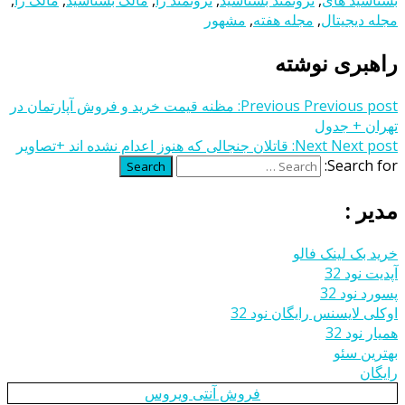
بشناسید های
,
ثروتمند بشناسید
,
ثروتمند را
,
مالک بشناسید
,
مالک را
,
مجله دیجیتال
,
مجله هفته
,
مشهور
راهبری نوشته
Previous post:
Previous
مظنه قیمت خرید و فروش آپارتمان در
تهران + جدول
Next post:
Next
قاتلان جنجالی که هنوز اعدام نشده‌ اند +تصاویر
Search for:
Search
مدیر :
خرید بک لینک فالو
آپدیت نود 32
پسورد نود 32
اوکلی لایسنس رایگان نود 32
همیار نود 32
بهترین سئو
رایگان
فروش آنتی ویروس