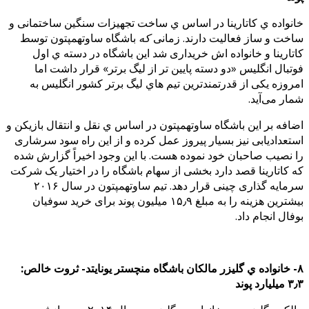
خانواده ي کاتارینا در اساس ي ساخت تجهیزات سنگین ساختمانی و
ساخت و ساز فعالیت دارند. زمانی
که
باشگاه ساوتهمپتون توسط
کاتارینا و خانواده اش خریداری شد این باشگاه در دسته ي اول
فوتبال انگلیس «دو دسته پایین تر از لیگ برتر» قرار داشت اما
امروزه یکی از قدرتمندترین تیم هاي لیگ برتر کشور انگلیس به
شمار می‌آید.
اضافه بر این باشگاه ساوتهمپتون در اساس ي نقل و انتقال بازیکن و
استعدادیابی نیز بسیار پیروز عمل کرده و از این راه سود سرشاری
را نصیب صاحبان خود نموده هست. با این وجود اخیراً گزارش شده
که کاتارینا قصد دارد بخشی از سهام باشگاه را در اختیار یک شرکت
سرمایه گذاری چینی قرار دهد. تیم ساوتهمپتون در سال ۲۰۱۶
بیشترین هزینه را به مبلغ ۱۵٫۹ میلیون پوند برای خرید سوفیان
بوفال انجام داد.
۸- خانواده ي گلیزر مالکان باشگاه منچستر یونایتد- ثروت خالص:
۳٫۳ میلیارد پوند