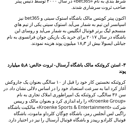
شرط بندی به نام «bet365» در سال ۲۰۰۰ توسط دنیس
پیتر
صاحب ثروت سرشاری شدند.
اکنون پیتر کویتس مالک باشگاه استوک سیتی و bet365 نیز
اسپانسر این تیم به شمار می‌آید. استوک سیتی یکی از تیم هاي
منسجم لیگ برتر فوتبال انگلیس به شمار می‌آید و روسای این
باشگاه در سال ۲۰۱۷ برای خرید یک بازیکن جوان فرانسوی به نام
جیانلی ایمبولا بیش از ۱۸٫۳ میلیون پوند هزینه نمودند.
۳- استن کروئنکه مالک باشگاه آرسنال- ثروت خالص: ۵٫۸ میلیارد
پوند
کروئنکه نخستین کار خود را قبل از ۱۰ سالگی بعنوان یک جاروکش
آغاز کرد اما به سرعت استعداد خود را در اساس دلالی نشان داد. در
سن ۳۶ سالگی، کروئنکه یک امپراطوری املاک تجاری به نام
«Kroenke Group» را راه اندازی کرد و بعنوان مالک و رییس
شرکت «Kroenke Sports & Entertainment» مالکیت باشگاه
راگبی لس آنجلس رمز، باشگاه چوگان کلرداو ماموث، باشگاه
فوتبال کلرادو رپیدز و باشگاه فوتبال آرسنال را نیز در اختیار دارد.