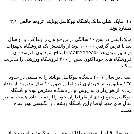
۱۱- مایک اشلی مالک باشگاه نیوکاسل یونایتد- ثروت خالص: ۲٫۱
میلیارد پوند
مایک اشلی در سن ۱۶ سالگی درس خواندن را رها کرد و دو سال
بعد با قرض گرفتن ۱۰٫۰۰۰ پوند از والدینش یک فروشگاه تجهیزات
در شهر میدن هد «Maidenhead» افتتاح نمود. وی با توسعه ي
فروشگاه هاي خود اکنون بیش از ۴۰۰ فروشگاه
ورزشی
را مدیریت
میکند.
اشلی در سال ۲۰۰۷ باشگاه نیوکاسل یونایتد را به مبلغی در حدود
۱۳۵ میلیون پوند خریداری کرد اما در طول ۱۰ سال مدیریت او تعداد
زیادی از هوارداران به روش او در باشگاه معترض بوده و باشگاه
نیوکاسل جمع زیادی از طرفداران خود را از دست داده هست اما در
سال هاي جدید اوضاع این باشگاه ریشه دار انگلیسی بهتر شده
هست
و در سال قبل با استخدام رافائل بنیتز، تیم نیوکاسل توانست جواز