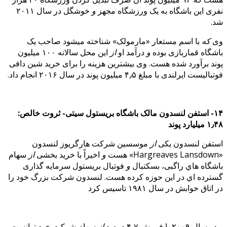
نفری این باشگاه به یک ورزشگاه مجهز
و
خوشگل در سال ۲۰۱۱
شد.
وی
که
با اسم مستعار «مارمولک» شناخته میشود صاحب یک
باشگاه قماربازی بوده
و
درآمد او
از
این محل سالانه ۱۰۰ میلیون
پوند برآورد شده هست. وی بیشترین هزینه را برای خرید شین دافی
فوتبالیست ایرلندی با مبلغ ۴٫۵ میلیون پوند در سال ۲۰۱۶ انجام داد.
۱۴- استفن لنسدون مالک باشگاه بریستول سیتی- ثروت خالص:
۱٫۴۸ میلیارد پوند
استفن لنسدون یکی
از
موسسین شرکت هارگریوز لنسدون
«Hargreaves Lansdown» هست
و
اخیراً با خرید بخشی
از
سهام
باشگاه هاي راگبی، بسکتبال
و
فوتبال بریستول سرمایه گذاری
گسترده اي در این حوزه کرده هست. لنسدون شرکت بزرگ خود را
در اتاق خوابش در سال ۱۹۸۱ تاسیس کرد
و
در سال ۲۰۰۹ با فروش ۴٫۷ درصد
از
سهام شرکت خود توانست