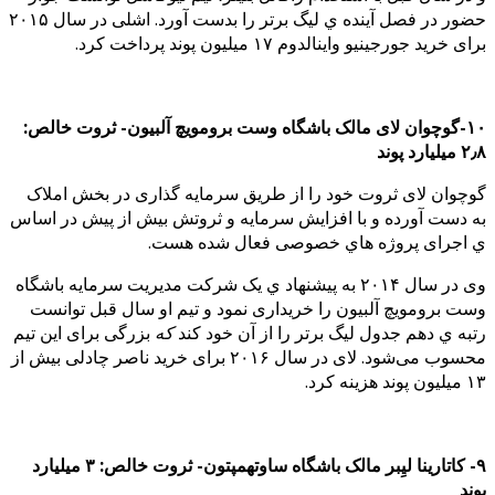
حضور در فصل آینده ي لیگ برتر را بدست آورد. اشلی در سال ۲۰۱۵
برای خرید جورجینیو واینالدوم ۱۷ میلیون پوند پرداخت کرد.
۱۰-گوچوان لای مالک باشگاه وست برومویچ آلبیون- ثروت خالص:
۲٫۸ میلیارد پوند
گوچوان لای ثروت خود را از طریق سرمایه گذاری در بخش املاک
به دست آورده و با افزایش سرمایه و ثروتش بیش از پیش در اساس
ي اجرای پروژه هاي خصوصی فعال شده هست.
وی در سال ۲۰۱۴ به پیشنهاد ي یک شرکت مدیریت سرمایه باشگاه
وست برومویچ آلبیون را خریداری نمود و تیم او سال قبل توانست
رتبه ي دهم جدول لیگ برتر را از آن خود کند
که
بزرگی برای این تیم
محسوب می‌شود. لای در سال ۲۰۱۶ برای خرید ناصر چادلی بیش از
۱۳ میلیون پوند هزینه کرد.
۹- کاتارینا ليِبر مالک باشگاه ساوتهمپتون- ثروت خالص: ۳ میلیارد
پوند