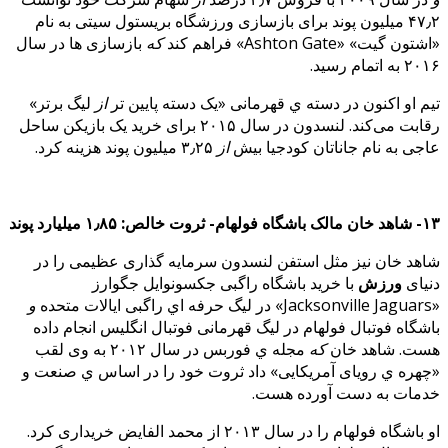
۴۷٫۲ میلیون پوند برای بازسازی ورزشگاه بریستول سیتی به نام
«اشتون گیت» «Ashton Gate» فراهم کند
که
بازسازی ها در سال
۲۰۱۶ به اتمام رسید.
تیم او اکنون در دسته ي قهرمانی «یک دسته پایین تر
از
لیگ برتر»
رقابت می‌کند. لنسدون در سال ۲۰۱۵ برای خرید یک بازیکن ساحل
عاجی به نام جاناتان کودجیا بیش
از
۳٫۲۵ میلیون پوند هزینه کرد.
۱۳- شاهد خان مالک باشگاه فولهام- ثروت خالص: ۱٫۸۵ میلیارد پوند
شاهد خان نیز مثل استفن لنسدون سرمایه گذاری عظیمی را در
دنیای
ورزش
با خرید باشگاه راگبی جکسونوایل جگوارز
«Jacksonville Jaguars» در لیگ حرفه اي راگبی ایالات متحده
و
باشگاه فوتبال فولهام در لیگ قهرمانی فوتبال انگلیس انجام داده
هست. شاهد خان
که
مجله ي فوربس در سال ۲۰۱۲ به وی لقب
«چهره ي رویای آمریکایی» داد ثروت خود را در اساس ي صنعت و
خدمات به دست آورده هست.
او باشگاه فولهام را در سال ۲۰۱۳ از محمد الفایض خریداری کرد.