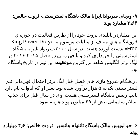
۷- ویچای سریواداناپرابا مالک باشگاه لسترسیتی- ثروت خالص:
۳٫۶۴ میلیارد پوند
این میلیاردر تایلندی ثروت خود را از طریق فعالیت در حوزه ي
فروشگاه هاي معاف از مالیات موسوم به «King Power Duty
Free» بدست آورده هست. در سال ۲۰۱۰،سریواداناپرابا باشگاه
لسترسیتی را خریداری کرد و با قهرمانی در فصل ۲۰۱۵-۲۰۱۶ در
لیگ برتر انگلیس شاهد بزرگترین
موفقیت
این تیم در تاریخ باشگاه
بود.
در هنگام شروع
بازی
هاي فصل قبل لیگ برتر احتمال قهرمانی تیم
لستر سیتی یک به ۵ هزار برآورد شده بود. پسر او که آیاوات نام دارد
نایب رییس باشگاه لسترسیتی هست. وی در سال قبل برای جذب
اسلام سلیمانی بیش از ۲۹ میلیون پوند هزینه نمود.
۶- جو لوییس مالک باشگاه تاتنهام هاتسپر- ثروت خالص: ۴٫۶ میلیارد
پوند