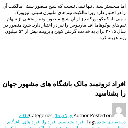
اما منچستر سیتی تنها تیمی نیست که شیخ منصور سیتی مالکیت آن
را در اختیار دارد زیرا مالکیت تیم هاي ملبورن سیتی، نیویورک
سیتی، اتلکتیکو تورکه نیز از آنِ شیخ منصور بوده و بخشی از سهام
تیم هاي یوکوهاما اف مارینوس را نیز در اختیار دارد. شیخ منصور در
سال ۲۰۱۵ برای به خدمت گرفتن کوین دِ بروینه بیش از ۵۴ میلیون
پوند هزینه کرد.
افراد ثروتمند مالک باشگاه های مشهور جهان
را بشناسید
Posted on
Author
جولای 15, 2017
Categories
دسته‌بندی نشده
Tags
افراد بشناسید
,
افراد را
,
افراد های
,
باشگاه
,