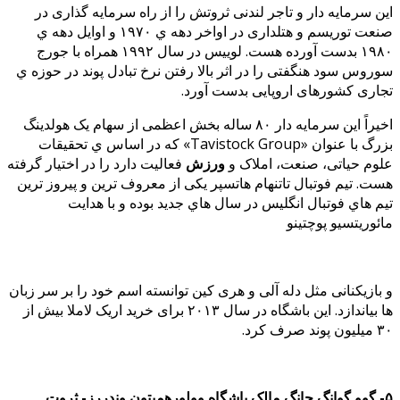
این سرمایه دار و تاجر لندنی ثروتش را از راه سرمایه گذاری در
صنعت توریسم و هتلداری در اواخر دهه ي ۱۹۷۰ و اوایل دهه ي
۱۹۸۰ بدست آورده هست. لوییس در سال ۱۹۹۲ همراه با جورج
سوروس سود هنگفتی را در اثر بالا رفتن نرخ تبادل پوند در حوزه ي
تجاری کشورهای اروپایی بدست آورد.
اخیراً این سرمایه دار ۸۰ ساله بخش اعظمی از سهام یک هولدینگ
بزرگ با عنوان «Tavistock Group» که در اساس ي تحقیقات
علوم حیاتی، صنعت، املاک و
ورزش
فعالیت دارد را در اختیار گرفته
هست. تیم فوتبال تاتنهام هاتسپر یکی از معروف ترین و پیروز ترین
تیم هاي فوتبال انگلیس در سال هاي جدید بوده و با هدایت
مائوریتسیو پوچتینو
و بازیکنانی مثل دله آلی و هری کین توانسته اسم خود را بر سر زبان
ها بیاندازد. این باشگاه در سال ۲۰۱۳ برای خرید اریک لاملا بیش از
۳۰ میلیون پوند صرف کرد.
۵- گوو گوانگ چانگ مالک باشگاه وولورهمپتون وندررز- ثروت