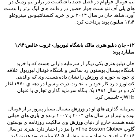
تیم فوتبال فولهام در فصل جدید با شکست در برابر تیم ردینگ در
هاي پلی آف نتوانست جواز حضور در رقابت هاي لیگ برتر را بدست
آورد. شاهد خان در سال ۲۰۱۴ برای خرید کنستانتینوس میتروغلو
۱۲٫۴ میلیون پوند پرداخت کرد.
۱۲- جان دبلیو هنری مالک باشگاه لیورپول- ثروت خالص:۱٫۹۴
میلیارد پوند
جان دبلیو هنری یکی دیگر از سرمایه دارانی هست
که
با خرید
باشگاه بیسبال بوستون رد ساکس و باشگاه فوتبال لیورپول علاقه
ي خود به حوزه ي
ورزش
را نشان داده هست. وی
که
والدینی
کشاورز دارد کار خود را با تجارت ذرت و سویا در دهه ي ۱۹۷۰ آغاز
کرد و در سال ۱۹۸۱ یک بنگاه سرمایه گذاری تجاری با عنوان
«JWH» تاسیس کرد.
سرمایه گذاری هاي او در
ورزش
بیسبال بسیار پیروز تر از فوتبال
بوده و تیم او در سال هاي ۲۰۰۴ و ۲۰۰۷ برنده ي
بازی
هاي جهانی
شده هست. خارج از دنیای
ورزش
وی مالکیت روزنامه ي بوستون
گلوب «The Boston Globe» را نیز در اختیار دارد. هنری در سال
۲۰۱۶ برای خرید سادیو مانه بیش از ۳۸٫۵ میلیون پوند هزینه کرد.