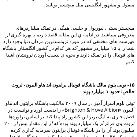
متمول
و
مشهور انگلیسی مثل منچستر یونایتد،
منچستر سیتی، لیورپول
و
چلسی همگی در تملک میلیاردرهای
معروفی میباشند. در ادامه ي این مقاله قصد داریم با بهره گیری
از
فهرست هاي مختلفی
که
در مورد ثروتمندترین مردان دنیا وجود دارد
شما را با ۱۵ میلیاردر مشهور
که
هر کدام در کشور انگلستان باشگاه
هاي فوتبال را در تملک دارند
و
نحوه ي بدست آوردن ثروتشان آشنا
کنیم.
۱۵- تونی بلوم مالک باشگاه فوتبال برایتون اند هاو آلبیون- ثروت
خالص: حدود ۱ میلیارد پوند
تونی بلوم اسرار آمیز در سال ۲۰۰۹ مالکیت باشگاه برایتون اند هاو
آلبیون «Brighton & Hove Albion» را بدست آورد
و
توانست در
فصل جاری به لیگ برتر این کشور راه پیدا کند. بر اساس برآوردها
ثروت وی فراتر
از
یک میلیارد پوند بوده
که
از
این مقدار بیش
از
۲۰۰
میلیون پوند آن را در باشگاه فوتبال برایتون سرمایه گذاری کرده
هست
که
۹۳ میلیون پوند آن صرف تبدیل کردن ورزشگاه ۳۰ هزار