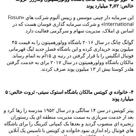
خالص: ۴٫۷۲ میلیارد پوند
این سرمایه دار چینی موسس و رییس آلبوم شرکت هاي «Fosun
International» و شرکت سرمایه گذاری فوسان هست که در
اساس ي املاک، مدیریت سهام و سرگرمی فعالیت دارد
گوانگ چانگ در سال ۲۰۱۶ باشگاه وولورهمپتون را به قیمت ۴۵
میلیون پوند خریداری کرده و این باشگاه فصل جدید لیگ قهرمانی
فوتبال انگلیس را با قرار گرفتن در رتبه ي ۱۵اُم به اتمام رساند.
مالکان باشگاه وولورهمپتون در سال ۲۰۱۷ برای به خدمت گرفتن
هلدر کوستا بیش از ۱۳ میلیون پوند صرف کردند.
۴- خانواده ي کویتس مالکان باشگاه استوک سیتی- ثروت خالص: ۵
میلیارد پوند
پیتر کویتس در سن ۱۴ سالگی و در سال ۱۹۵۲ مدرسه را رها کرد و
بعد از خدمت سربازی به سمت مدیریت منطقه اي یک رستوران
زنجیره اي منصوب گردید و بعدها یک کمپانی کترینگ را برای باشگاه
هاي فوتبال راه اندازی نمود.خانواده ي کویتس با تاسیس یک
آنلاین