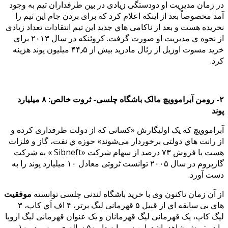
در زمان مدیریت او دودستگی زیادی در بین طرفداران تیم به وجود
آمد مخصوصاً بعد از اینکه اعلام کرد که برای بردن جام این تیم را
نخریده هست و بعد از ناکامی هاي جدید این تیم انتقادات تعداد زیادی
از نحوه ي مدیریت او صورت گرفت. کروئنکه در سال ۲۰۱۳ برای
خرید مسوت اوزیل از رئال مادرید بیش از ۴۴٫۵ میلیون پوند هزینه
کرد.
۲- رومن آبراموویچ مالک باشگاه چلسی- ثروت خالص: ۸ میلیارد
پوند
آبراموویچ که یک اولیگارش «کسانی که از دولت طرفداری کرده و
از رانت هاي دولتی برخوردار می‌شوند» حوزه ي نفت، گاز و فلزات
هست با فروش ۷۳ درصد از سهام شرکت «Sibneft » به شرکت
گازپروم در سال ۲۰۰۵ توانست ثروتی معادل ۱۰ میلیارد پوند را به
دست آورد.
از آن زمان تاکنون وی با خرید باشگاه لندنی چلسی توانسته
موفقیت
هاي بی سابقه اي از قبیل ۵ قهرمانی لیگ برتر، ۴ اف اَي کاپ، ۳
لیگ کاپ، یک قهرمانی لیگ قهرمانان و یک عنوان قهرمانی لیگ اروپا
را در تیمش شاهد باشد. این سرمایه دار ۵۰ ساله ي روس در ۱۰