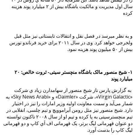
سال اول مدیریت و مالکیت باشگاه بیش از ۲ میلیارد پوند هزینه
کرده
و به نظر میرسد در فصل نقل و انتقالات تابستانی نیز مثل قبل
ولخرجی خواهد کرد. وی در سال ۲۰۱۱ برای خرید فرناندو تورس
بیش از ۵۰ میلیون پوند هزینه نمود.
۱- شیخ منصور مالک باشگاه منچستر سیتی- ثروت خالص: ۲۰
میلیارد پوند
به گزارش پارس ناز شیخ منصور از سهامدارن زیاد ي شرکت
«Virgin Galactic»، شرکت «Daimler» و «Sky News Arabi» به
شمار می‌آید و سمت معاونت اولیه وزیر امارات را نیز در اختیار
دارد. شیخ منصور نیز مثل رومن آبراموویچ و تیم چلسی، انقلابی در
تیم منچسترسیتی به پا کرده و تیم او از سال ۲۰۰۸ تاکنون توانسته
دو عنوان قهرمانی لیگ برتر، یک قهرمانی اف اَي کاپ و دو قهرمانی
لیگ کاپ را بدست آورد.