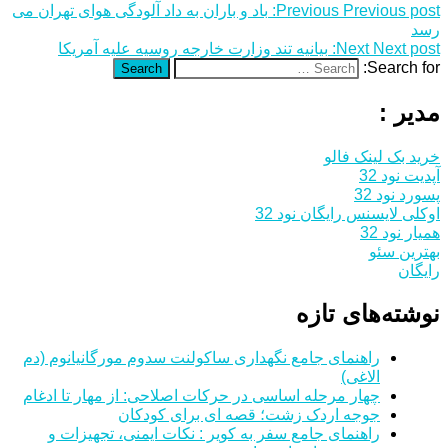
Previous post:
Previous
باد و باران به داد آلودگی هوای تهران می
رسد
Next post:
Next
بیانیه تند وزارت خارجه روسیه علیه آمریکا
Search for:
Search
مدیر :
خرید بک لینک فالو
آپدیت نود 32
پسورد نود 32
اوکلی لایسنس رایگان نود 32
همیار نود 32
بهترین سئو
رایگان
نوشته‌های تازه
راهنمای جامع نگهداری ساکولنت سدوم مورگانیانوم (دم
الاغی)
چهار مرحله اساسی در حرکات اصلاحی: از مهار تا ادغام
جوجه اردک زشت؛ قصه ای برای کودکان
راهنمای جامع سفر به کویر : نکات ایمنی، تجهیزات و