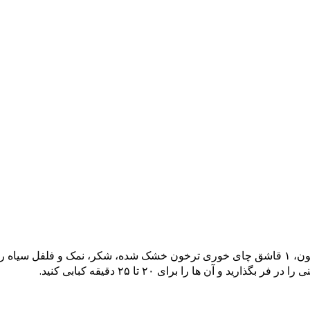
2- گوجه فرنگی ها را در سینی فر بریزید. ۱ قاشق غذاخوری روغن زیتون، ۱ قاشق چای خوری ترخون خشک
و آن ها را برای ۲۰ تا ۲۵ دقیقه کبابی کنید.