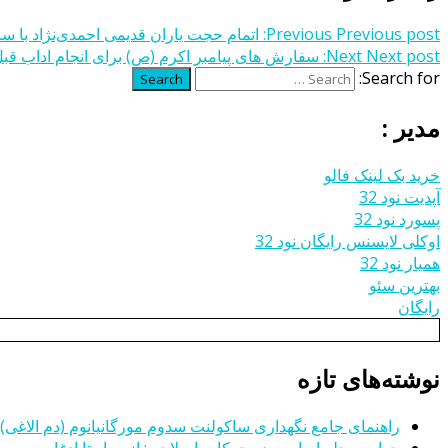
Previous post:
Previous
اتمام حجت یاران قدیمی احمدی‌نژاد با سنت‎گراهای اصولگر
Next post:
Next
سفارش های پیامبر اکرم (ص) برای انجام اداب قب
Search for:
Search
مدیر :
خرید بک لینک فالو
آپدیت نود 32
پسورد نود 32
اوکلی لایسنس رایگان نود 32
همیار نود 32
بهترین سئو
رایگان
نوشته‌های تازه
راهنمای جامع نگهداری ساکولنت سدوم مورگانیانوم (دم الاغی)
چهار مرحله اساسی در حرکات اصلاحی: از مهار تا ادغام