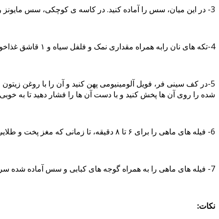
3- در این میان، سس را آماده کنید. در کاسه ی کوچکی، سس مایونز را با نصف قاشق چای خوری ترخون خشک شده و آبلیمو ترکیب کنید. به آن ها کمی نمک و فلفل سیاه بزنید.
4-تکه های نان رابه همراه مقداری نمک و فلفل سیاه و ۱ قاشق غذاخوری روغن زیتون در غذاساز بریزید و بزنید تا کاملا خرد و یکدست شوند.
5-در کف سینی فر، فویل آلومینیومی پهن کنید و آن را با روغن زیتون
شده را روی آن ها پخش کنید و با دست آن ها را فشار دهید تا به خوبی 
6- فیله های ماهی را برای ۶ تا ۸ دقیقه، تا زمانی که مغز پخت و طلایی رنگ شوند، در فر بپزید.
7- فیله های ماهی را به همراه گوجه های کبابی و سس آماده شده سرو کنید.
نکات: