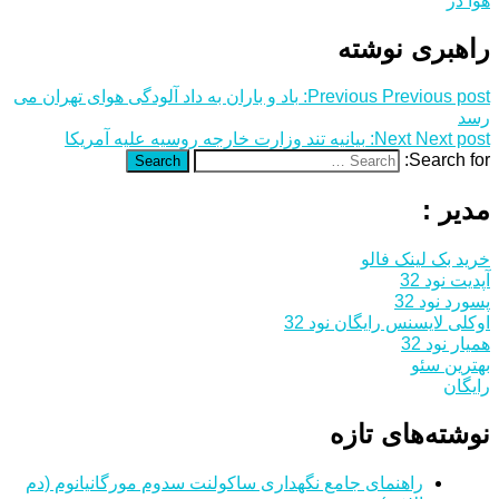
هوا در
راهبری نوشته
Previous post:
Previous
باد و باران به داد آلودگی هوای تهران می
رسد
Next post:
Next
بیانیه تند وزارت خارجه روسیه علیه آمریکا
Search for:
Search
مدیر :
خرید بک لینک فالو
آپدیت نود 32
پسورد نود 32
اوکلی لایسنس رایگان نود 32
همیار نود 32
بهترین سئو
رایگان
نوشته‌های تازه
راهنمای جامع نگهداری ساکولنت سدوم مورگانیانوم (دم